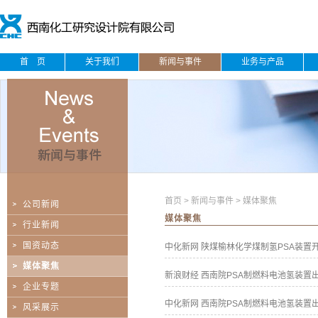
首 页
关于我们
新闻与事件
业务与产品
首页
>
新闻与事件
>
媒体聚焦
公司新闻
媒体聚焦
行业新闻
国资动态
中化新网 陕煤榆林化学煤制氢PSA装置开车
媒体聚焦
新浪财经 西南院PSA制燃料电池氢装置出口
企业专题
中化新网 西南院PSA制燃料电池氢装置出口
风采展示